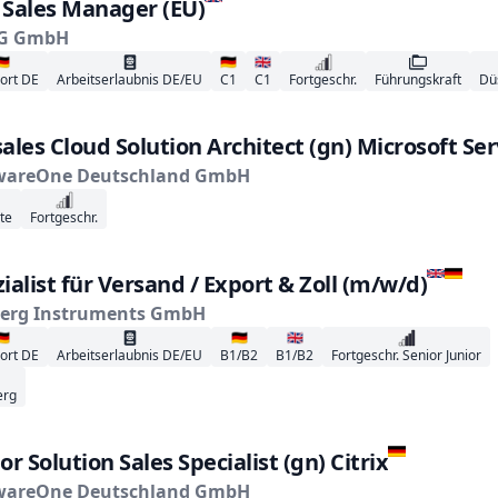
 Sales Manager (EU)
G GmbH
🇪
🇩🇪
🇬🇧
ort DE
Arbeitserlaubnis DE/EU
C1
C1
Fortgeschr.
Führungskraft
Dü
ales Cloud Solution Architect (gn) Microsoft Ser
wareOne Deutschland GmbH
te
Fortgeschr.
ialist für Versand / Export & Zoll (m/w/d)
berg Instruments GmbH
🇪
🇩🇪
🇬🇧
ort DE
Arbeitserlaubnis DE/EU
B1/B2
B1/B2
Fortgeschr. Senior Junior
erg
or Solution Sales Specialist (gn) Citrix
wareOne Deutschland GmbH