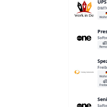
UPS
DMT

Wohn
Pres
Soft
Remo
Spez
Frei

Wohn
Freib
Seni
Soft