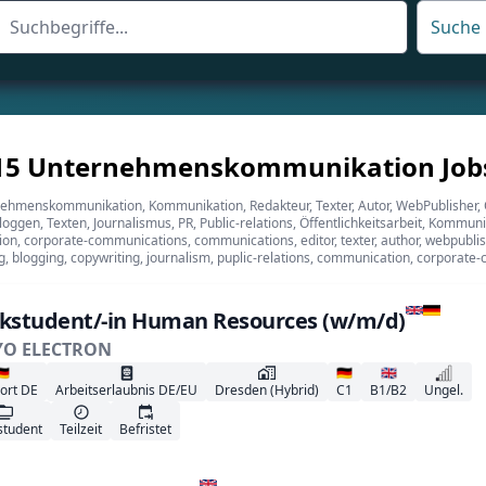
Suche
15 Unternehmenskommunikation Job
nehmenskommunikation, Kommunikation, Redakteur, Texter, Autor, WebPublisher, On
Bloggen, Texten, Journalismus, PR, Public-relations, Öffentlichkeitsarbeit, Komm
, corporate-communications, communications, editor, texter, author, webpublisher
ng, blogging, copywriting, journalism, puplic-relations, communication, corporat
kstudent/-in Human Resources (w/m/d)
YO ELECTRON
🇪
🇩🇪
🇬🇧
ort DE
Arbeitserlaubnis DE/EU
Dresden (Hybrid)
C1
B1/B2
Ungel.
student
Teilzeit
Befristet