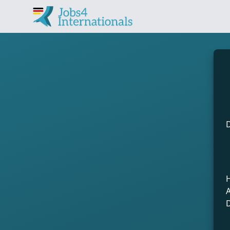
Jobs in Deutschland f
H
A