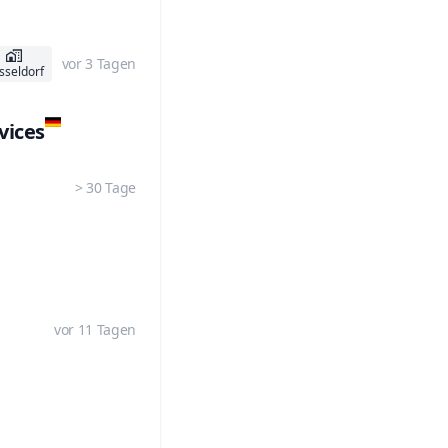
vor 3 Tagen
sseldorf
vices
> 30 Tage
vor 11 Tagen