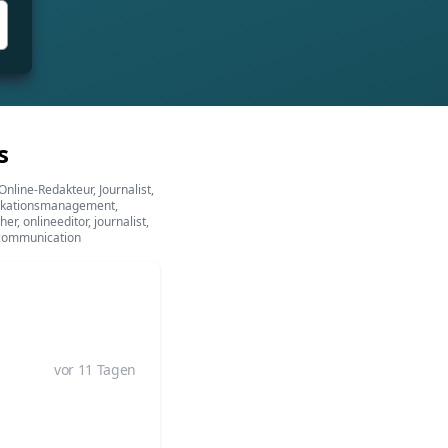
s
line-Redakteur, Journalist,
unikationsmanagement,
, onlineeditor, journalist,
e-communication
vor 11 Tagen